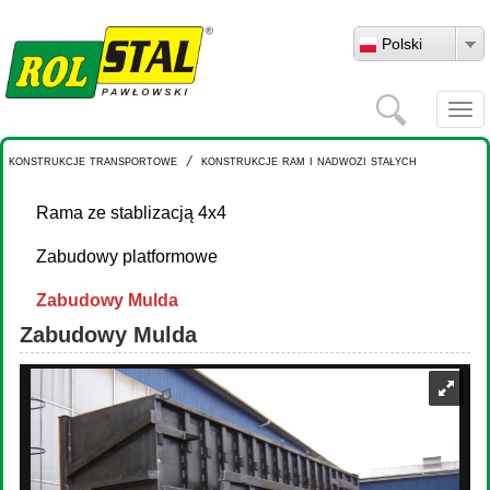
Przejdź do treści
Polski
Szukaj
Togg
navi
konstrukcje transportowe
/
konstrukcje ram i nadwozi stałych
Rama ze stablizacją 4x4
Zabudowy platformowe
Zabudowy Mulda
Zabudowy Mulda