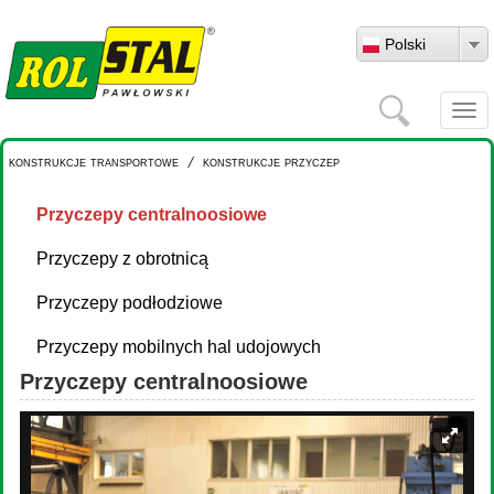
Przejdź do treści
Polski
Szukaj
Togg
navi
konstrukcje transportowe
/
konstrukcje przyczep
Przyczepy centralnoosiowe
Przyczepy z obrotnicą
Przyczepy podłodziowe
Przyczepy mobilnych hal udojowych
Przyczepy centralnoosiowe